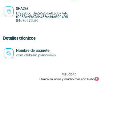
SHA256
b19226bc1de2e526be82db77afc
f0968cd9d3db46faebfa899498
84e7e975b26
Detalles técnicos
Nombre de paquete
com.clebrain.pianokiwis
PUBLICIDAD
Elimina anuncios y mucho más con Turbo