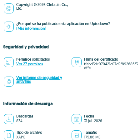
Copyright © 2026 Clebrain Co.,
Ltd.
¿Por qué se ha publicado esta aplicación en Uptodown?
(Más información)
Seguridad y privacidad
Permisos solicitados
Firma del certificado
Ver 27 permisos
ffabd3dc070421c07d9f892686f3
dffc
Ver informe de seguridad y
antivirus
Información de descarga
Descargas
Fecha
834
31 jul. 2026
Tipo de archivo
Tamaño
XAPK
175.86 MB