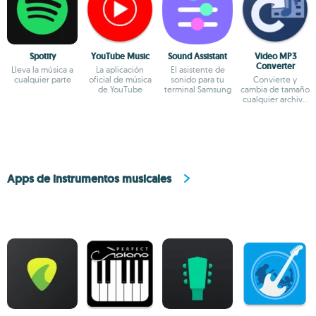
Spotify
YouTube Music
Sound Assistant
Video MP3
Converter
Lleva la música a
La aplicación
El asistente de
cualquier parte
oficial de música
sonido para tu
Convierte y
de YouTube
terminal Samsung
cambia de tamaño
cualquier archivo
de audio o vídeo
Apps de instrumentos musicales