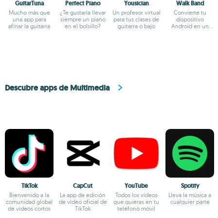
GuitarTuna
Perfect Piano
Yousician
Walk Band
Mucho más que
¿Te gustaría llevar
Un profesor virtual
Convierte tu
una app para
siempre un piano
para tus clases de
dispositivo
afinar la guitarra
en el bolsillo?
guitarra o bajo
Android en un
estudio de música
Descubre apps de Multimedia
TikTok
CapCut
YouTube
Spotify
Bienvenido a la
La app de edición
Todos los vídeos
Lleva la música a
comunidad global
de vídeo oficial de
que quieras en tu
cualquier parte
de vídeos cortos
TikTok
teléfono móvil